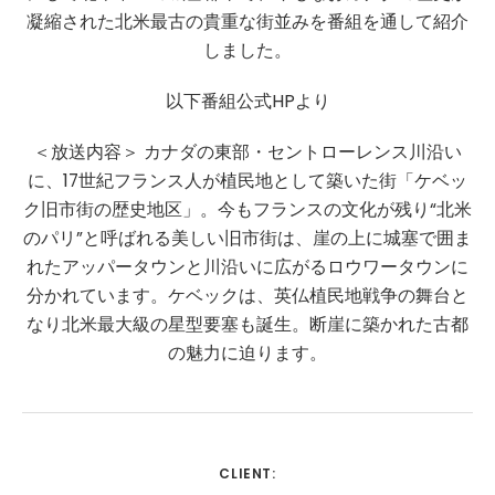
凝縮された北米最古の貴重な街並みを番組を通して紹介
しました。
以下番組公式HPより
＜放送内容＞
カナダの東部・セントローレンス川沿い
に、17世紀フランス人が植民地として築いた街「ケベッ
ク旧市街の歴史地区」。今もフランスの文化が残り“北米
のパリ”と呼ばれる美しい旧市街は、崖の上に城塞で囲ま
れたアッパータウンと川沿いに広がるロウワータウンに
分かれています。ケベックは、英仏植民地戦争の舞台と
なり北米最大級の星型要塞も誕生。断崖に築かれた古都
の魅力に迫ります。
CLIENT: